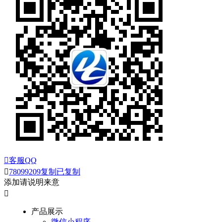

客服QQ

78099209
复制
已复制
添加请说明来意

产品展示
微信小程序