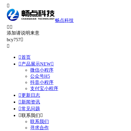

畅点科技


添加请说明来意
bcy757



首页

产品展示
NEW

微信小程序
公众号H5
抖音小程序
支付宝小程序

更新日志

新闻资讯

常见问题

联系我们

联系我们
寻求合作