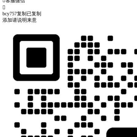

客服微信

bcy757
复制
已复制
添加请说明来意