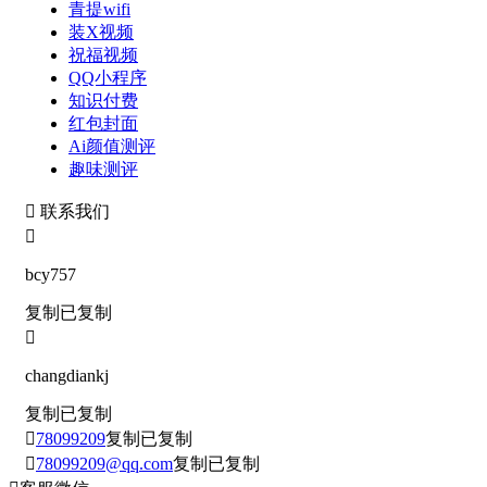
青提wifi
装X视频
祝福视频
QQ小程序
知识付费
红包封面
Ai颜值测评
趣味测评

联系我们

bcy757
复制
已复制

changdiankj
复制
已复制

78099209
复制
已复制

78099209@qq.com
复制
已复制