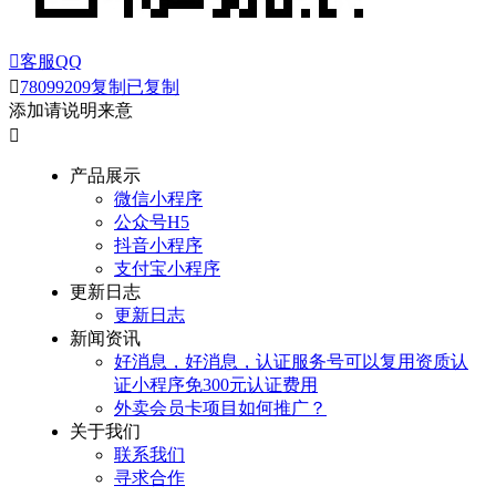

客服QQ

78099209
复制
已复制
添加请说明来意

产品展示
微信小程序
公众号H5
抖音小程序
支付宝小程序
更新日志
更新日志
新闻资讯
好消息，好消息，认证服务号可以复用资质认
证小程序免300元认证费用
外卖会员卡项目如何推广？
关于我们
联系我们
寻求合作