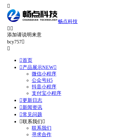

畅点科技


添加请说明来意
bcy757



首页

产品展示
NEW

微信小程序
公众号H5
抖音小程序
支付宝小程序

更新日志

新闻资讯

常见问题

联系我们

联系我们
寻求合作