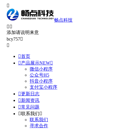

畅点科技


添加请说明来意
bcy757



首页

产品展示
NEW

微信小程序
公众号H5
抖音小程序
支付宝小程序

更新日志

新闻资讯

常见问题

联系我们

联系我们
寻求合作