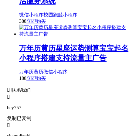
活服务系统
微信小程序
校园跑腿小程序
388
立即购买
万年历黄历星座运势测算宝宝起名
小程序搭建支持流量主广告
万年历黄历
微信小程序
188
立即购买

联系我们

bcy757
复制
已复制

changdiankj