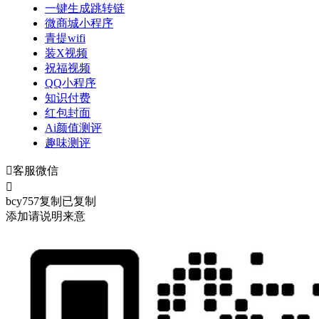
一键生成跳转链
微商城小程序
青提wifi
装X视频
祝福视频
QQ小程序
知识付费
红包封面
Ai颜值测评
趣味测评

客服微信

bcy757
复制
已复制
添加请说明来意