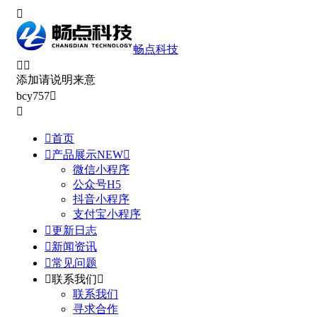

畅点科技


添加请说明来意
bcy757



首页

产品展示
NEW

微信小程序
公众号H5
抖音小程序
支付宝小程序

更新日志

新闻资讯

常见问题

联系我们

联系我们
寻求合作