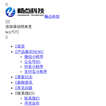

畅点科技


添加请说明来意
bcy757



首页

产品展示
NEW

微信小程序
公众号H5
抖音小程序
支付宝小程序

更新日志

新闻资讯

常见问题

联系我们

联系我们
寻求合作