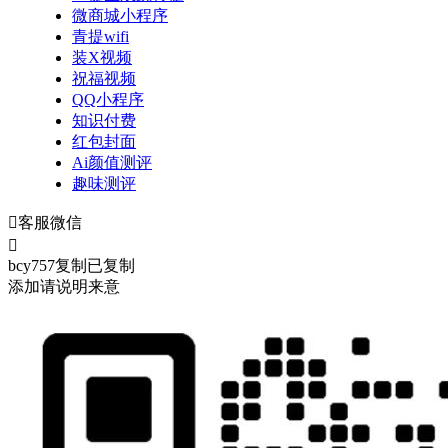
微商城小程序
青提wifi
装X视频
祝福视频
QQ小程序
知识付费
红包封面
Ai颜值测评
趣味测评

客服微信

bcy757
复制
已复制
添加请说明来意