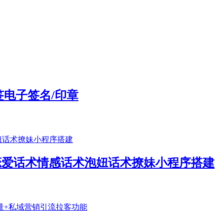
电子签名/印章
5恋爱话术情感话术泡妞话术撩妹小程序搭建