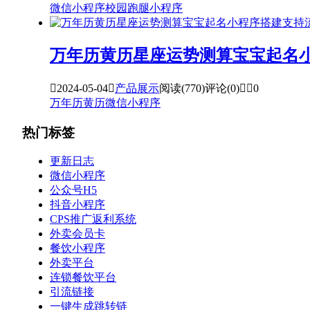
微信小程序
校园跑腿小程序
万年历黄历星座运势测算宝宝起名

2024-05-04

产品展示
阅读(770)
评论(0)


0
万年历黄历
微信小程序
热门标签
更新日志
微信小程序
公众号H5
抖音小程序
CPS推广返利系统
外卖会员卡
餐饮小程序
外卖平台
连锁餐饮平台
引流链接
一键生成跳转链